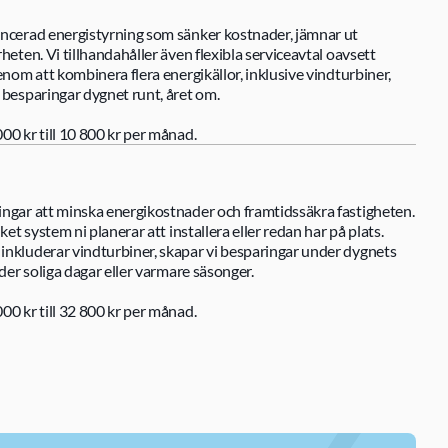
ancerad energistyrning som sänker kostnader, jämnar ut 
heten. Vi tillhandahåller även flexibla serviceavtal oavsett 
enom att kombinera flera energikällor, inklusive vindturbiner, 
 besparingar dygnet runt, året om.
00 kr till 10 800 kr per månad.
ngar att minska energikostnader och framtidssäkra fastigheten. 
ket system ni planerar att installera eller redan har på plats. 
inkluderar vindturbiner, skapar vi besparingar under dygnets 
nder soliga dagar eller varmare säsonger.
00 kr till 32 800 kr per månad.