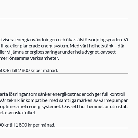
ktivisera energianvändningen och öka självförsörjningsgraden. Vi 
ntliga eller planerade energisystem. Med vårt helhetstänk – där 
ller vi jämna energibesparingar under hela dygnet, oavsett 
ch mer lönsamma verksamheter.
00 kr till 2 800 kr per månad.
arta lösningar som sänker energikostnader och ger full kontroll 
Vår teknik är kompatibel med samtliga märken av värmepumpar 
an optimera hela energisystemet. Oavsett hur hemmet är utrustat. 
hela svenska folket.
 kr till 1 800 kr per månad.