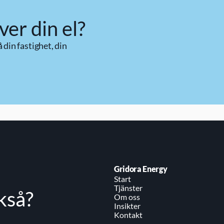
ver din el?
din fastighet, din 
Gridora Energy
Start
Tjänster
ckså?
Om oss
Insikter
Kontakt