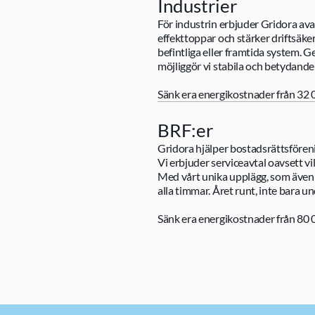
Industrier
För industrin erbjuder Gridora av
effekttoppar och stärker driftsäker
befintliga eller framtida system. G
möjliggör vi stabila och betydande
Sänk era energikostnader från 32 0
BRF:er
Gridora hjälper bostadsrättsföreni
Vi erbjuder serviceavtal oavsett vil
Med vårt unika upplägg, som även 
alla timmar. Året runt, inte bara u
Sänk era energikostnader från 80 0