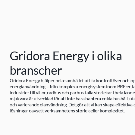
Gridora Energy i olika 
branscher
Gridora Energy hjälper hela samhället att ta kontroll över och op
energianvändning – från komplexa energisystem inom BRF:er, la
industrier till villor, radhus och parhus i alla storlekar i hela lande
mjukvara är utvecklad för att inte bara hantera enkla hushåll, u
och varierande elanvändning. Det gör att vi kan skapa effektiva 
lösningar oavsett verksamhetens storlek eller komplexitet.