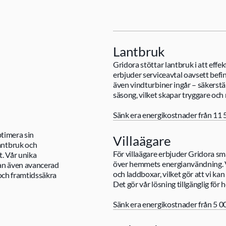
Lantbruk
Gridora stöttar lantbruk i att effe
erbjuder serviceavtal oavsett befi
även vindturbiner ingår – säkerstä
säsong, vilket skapar tryggare o
Sänk era energikostnader från 11 5
timera sin 
Villaägare
ntbruk och 
För villaägare erbjuder Gridora sm
t. Vår unika 
över hemmets energianvändning. 
tan även avancerad 
och laddboxar, vilket gör att vi k
och framtidssäkra 
Det gör vår lösning tillgänglig för 
Sänk era energikostnader från 5 000