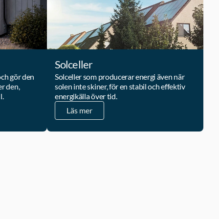
Solceller
och gör den 
Solceller som producerar energi även när 
r den, 
solen inte skiner, för en stabil och effektiv 
l.
energikälla över tid.
Läs mer