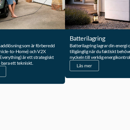
Batterilagring
 laddlösning som är förberedd 
Batterilagring lagrar din energi 
hicle-to-Home) och V2X 
tillgänglig när du faktiskt behöve
Everything) är ett strategiskt 
nyckeln till verklig energikontrol
 bara ett tekniskt.
Läs mer