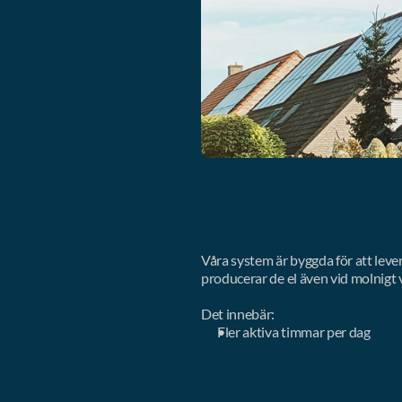
Våra system är byggda för att lever
producerar de el även vid molnigt 
Det innebär:
Fler aktiva timmar per dag
Stabilare produktion över året
Högre total lönsamhet